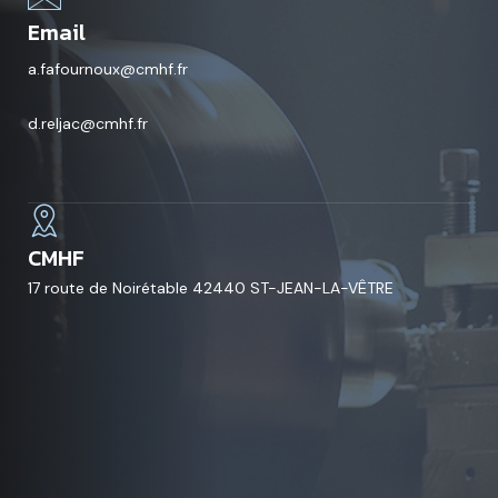
Email
a.fafournoux@cmhf.fr
d.reljac@cmhf.fr
CMHF
17 route de Noirétable 42440 ST-JEAN-LA-VÊTRE