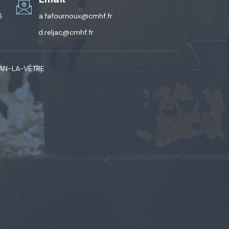
6
a.fafournoux@cmhf.fr
d.reljac@cmhf.fr
EAN-LA-VÊTRE