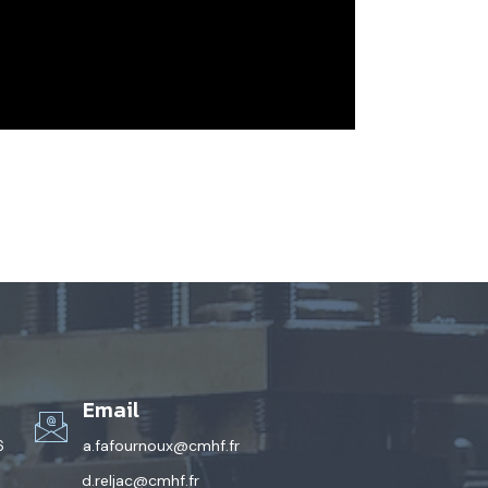
Email
6
a.fafournoux@cmhf.fr
d.reljac@cmhf.fr